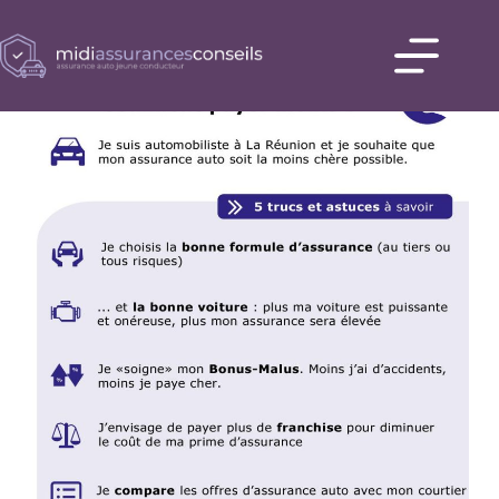
Passer
au
contenu
Accueil
Comparez
les offres
d’assurance
auto
Blog
Contact