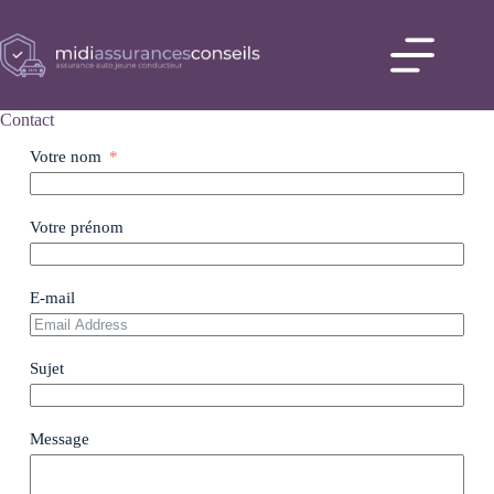
Passer
au
contenu
Accueil
Comparez
Contact
les offres
d’assurance
Votre nom
auto
Blog
Votre prénom
Contact
E-mail
Sujet
Message