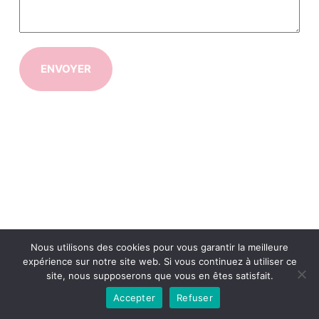
ENVOYER
A
l
t
e
r
n
a
t
i
v
e
Nous utilisons des cookies pour vous garantir la meilleure
:
expérience sur notre site web. Si vous continuez à utiliser ce
site, nous supposerons que vous en êtes satisfait.
Conditions générales
Contact
Accepter
Refuser
Copyright © 2026 - midiassurancesconseils.