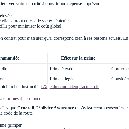
ncier avec votre capacité à couvrir une dépense imprévue.
 élevée.
ivile, surtout en cas de vieux véhicule.
illir pour minimiser le coût global.
ontrat pour s’assurer qu’il correspond bien à ses besoins actuels. En f
commandée
Effet sur la prime
endie
Prime élevée
Garder le
ement
Prime allégée
Considére
ici un lien instructif :
L’âge du conducteur, facteur clé
.
 vos primes d’assurance
telles que
Generali
,
L’olivier Assurance
ou
Aviva
récompensent les co
le code de la route.
rime grimper.