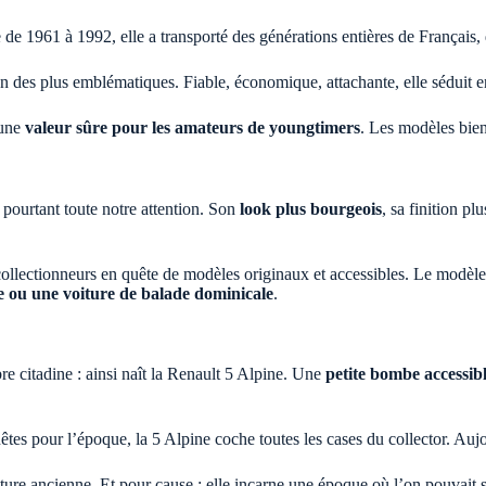
 de 1961 à 1992, elle a transporté des générations entières de Français
 des plus emblématiques. Fiable, économique, attachante, elle séduit en
 une
valeur sûre pour les amateurs de youngtimers
. Les modèles bien
pourtant toute notre attention. Son
look plus bourgeois
, sa finition pl
 collectionneurs en quête de modèles originaux et accessibles. Le modèl
e ou une voiture de balade dominicale
.
e citadine : ainsi naît la Renault 5 Alpine. Une
petite bombe accessib
êtes pour l’époque, la 5 Alpine coche toutes les cases du collector. Aujo
ture ancienne. Et pour cause : elle incarne une époque où l’on pouvait 