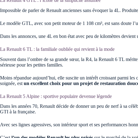
La Renault 4 GTL : l’icône de la simplicité assumée
Impossible de parler de Renault anciennes sans évoquer la 4L. Produite
Le modèle GTL, avec son petit moteur de 1 108 cm³, est sans doute l’un
Dans les annonces, une 4L en bon état avec peu de kilomètres devient
La Renault 6 TL : la familiale oubliée qui revient à la mode
Souvent dans l’ombre de sa grande sœur, la R4, la Renault 6 TL mérite 
sérieuse pour les petites familles.
Moins répandue aujourd’hui, elle suscite un intérêt croissant parmi les
soignée, est
un excellent choix pour un projet de restauration douc
La Renault 5 Alpine : sportive populaire devenue légende
Dans les années 70, Renault décide de donner un peu de nerf à sa célèbr
GTI à la française.
Avec ses lignes agressives, son intérieur sport et ses performances honn
C’est
l’un des modèles Renault les plus prisés
sur le marché de la voi