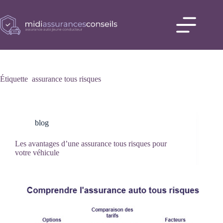
Passer
au
contenu
Accueil
Comparez
les offres
d’assurance
auto
Étiquette
assurance tous risques
Blog
Contact
blog
Les avantages d’une assurance tous risques pour
votre véhicule