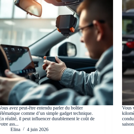
Vous avez peut-être entendu parler du boîtier
Vous v
télématique comme d’un simple gadget technique.
kilomè
En réalité, il peut influencer durablement le coût de
condui
votre ass...
saison
Elina
4 juin 2026